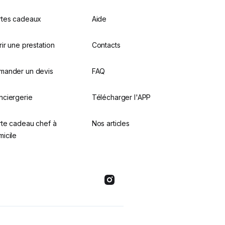
rtes cadeaux
Aide
rir une prestation
Contacts
mander un devis
FAQ
nciergerie
Télécharger l'APP
rte cadeau chef à
Nos articles
icile