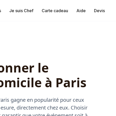
s
Je suis Chef
Carte cadeau
Aide
Devis
onner le
omicile à Paris
Paris gagne en popularité pour ceux
esure, directement chez eux. Choisir
ur garantir que votre événement soit à